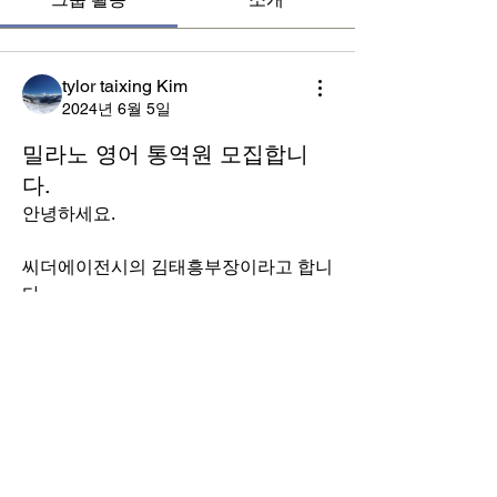
tylor taixing Kim
2024년 6월 5일
밀라노 영어 통역원 모집합니
다.
안녕하세요. 
씨더에이전시의 김태흥부장이라고 합니
다. 
밀라노에 열리는 Enlit Europe 전시회에 
소개
영어-한국어 통역원을 모집합니다. 
그룹에 오신 것을 환영합니다. 다른 회원
과의 교류 및 업데이트 수신, 미디어 공
 - 장소 : 이탈리아 밀란
유 등의 활동을 시작하세요.
 - 기간 : '24.10.22 ~ 10.24
전시회 관련 정보 아래 참조 