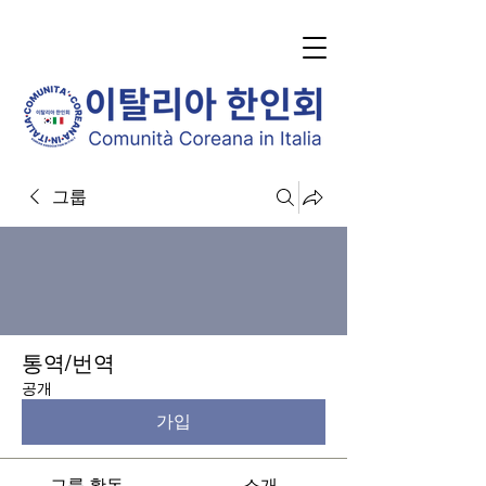
그룹
통역/번역
공개
가입
그룹 활동
소개