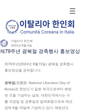
이탈리아 한인회
2024년 8월 9일
제79주년 광복절 경축행사 홍보영상
제79주년(2024년 8월15일) 광복절 경축행사 
홍보영상을 공유합니다.
광복절
(光復節, National Liberation Day of 
Korea)은 
한반도
가 
일본 제국
으로부터 해방
된 것을 기념하는 날로, 
대한민국
에서는 이
를 
국경일
 및 
공휴일
로 법제화함으로써 매년 
양력 
8월 15일
에 기념하고 있다. 해방년도