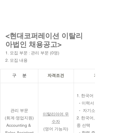
<현대코퍼레이션 이탈리
아법인 채용공고>
1. 모집 부문 : 관리 부문 (0명)
2. 모집 내용
구     분
자격조건
지원 서류
1. 한국어 또는 영어 중 선택
  - 이력서
관리 부문
  -  자기소개서
이탈리아어 우
(회계·영업지원)
2. 한국어, 이탈리아어, 영어 
수자
Accounting & 
중 선택
(영어 가능자)
Sales Assistant
  - 학력 증명서