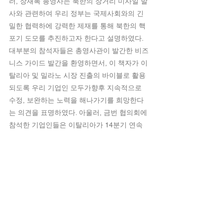
러, 장재복 총영사는 북한의 장거리 미사일 발
사와 관련하여 우리 정부는 국제사회와의 긴
밀한 협력하에 강력한 제재를 통해 북한의 핵
포기 도모를 추진하고자 한다고 설명하였다. 
대부분의 참석자들은 총영사관이 발간한 비즈
니스 가이드 발간을 환영하면서, 이 책자가 이
탈리아 및 밀라노 시장 진출의 바이블로 활용
되도록 우리 기업인 모두가향후 지속적으로 
수정, 보완하는 노력을 해나가기를 희망한다
는 의견을 표명하였다. 아울러, 금번 협의회에 
참석한 기업인들은 이탈리아가 14분기 연속 
마이너스 성장을 기록하면서 아직도 경제 위
기의 여진이 계속 남아있으나 전반적으로 회
복의 조짐을 보이고 있다는데전반적으로 의견
을 같이하고,밀라노에 진출한 우리 ‘기업인 협
의회’가 보다 공고화된 조직체로 발전해나가
기를 희망하였다.
태그: