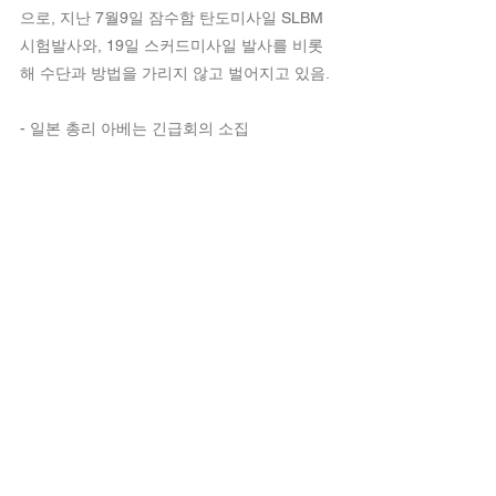
으로, 지난 7월9일 잠수함 탄도미사일 SLBM 
시험발사와, 19일 스커드미사일 발사를 비롯
해 수단과 방법을 가리지 않고 벌어지고 있음.
- 일본 총리 아베는 긴급회의 소집
- 한국의 연합 뉴스에 의하면 미사일은 1000
㎞를 날아가 동해 일본의 경제적 배타수역
(EEZ)에 떨어진 것으로 추정
출처 : Ansa 등
이탈리아동향