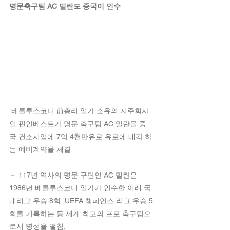
명문축구팀 AC 밀란도 중국이 인수
 베를루스코니 前총리 일가 소유의 지주회사
인 핀인베스트가 명문 축구팀 AC 밀란을 중
국 컨소시엄에 7억 4천만유로 유로에 매각 하
는 예비계약을 체결
－ 117년 역사의 명문 구단인 AC 밀란은 
1986년 베를루스코니 일가가 인수한 이래 국
내리그 우승 8회, UEFA 챔피언스 리그 우승 5
회를 기록하는 등 세계 최고의 프로 축구팀으
로서 명성을 떨침.