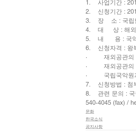
1.    사업기간 : 
2.    신청기간 : 2016
3.    장    
4.    대     상
5.    내      
6.    신청자격 
·         재
·         재
·         국
7.    신청방법 : 
8.    관련 문의 :
540-4045 (fax) / 
문화
한국소식
공지사항