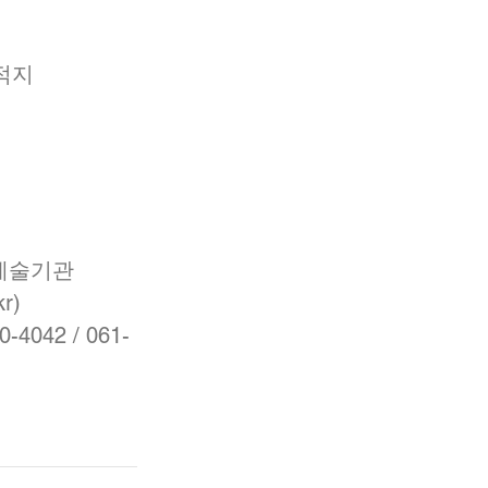
유적지
화예술기관
r)
042 / 061-