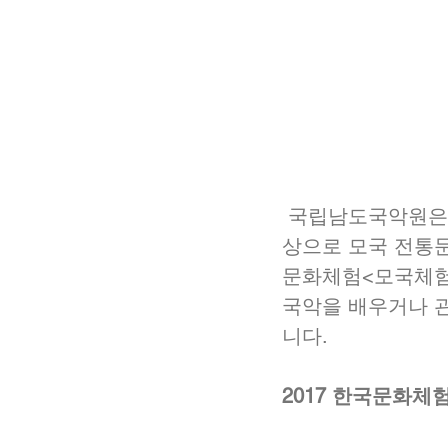
 국립남도국악원은 재외동포 2·3·4세 및 국악을 배우거나 관심을 가진 외국인을 대
상으로 모국 전통
문화체험<모국체험
국악을 배우거나 관
니다.
2017 한국문화체험