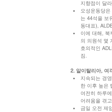
지향점이 달라
오성운동당은 E
는 44석을 
동대표), AL
이에 대해, 
의 의원석 몇 
호의적인 AD
짐. 
2. 알이탈리아, 
지속되는 경영
한 이후 높은
여전히 하루에
어려움을 겪고 
금일 오전 제