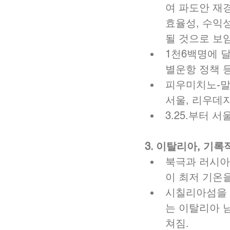
여 파도안 재
효율성, 수익
될 것으로 보임.
1천6백명에 
별운항 정책 등
피우미치노-말
서울, 리우데자
3.25.부터 
3. 이탈리아, 기록
북극과 러시아
이 최저 기온을
시칠리아섬을 
는 이탈리아 
쳐짐.  