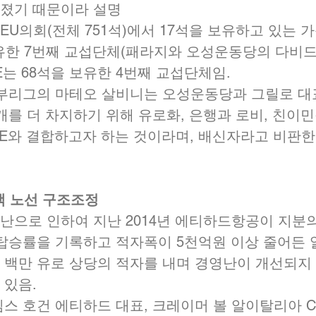
졌기 때문이라 설명  
U의회(전체 751석)에서 17석을 보유하고 있는 가운
보유한 7번째 교섭단체(패라지와 오성운동당의 다비드
DE는 68석을 보유한 4번째 교섭단체임.  
북부리그의 마테오 살비니는 오성운동당과 그릴로 대
개를 더 차지하기 위해 유로화, 은행과 로비, 친이
LE와 결합하고자 하는 것이라며, 배신자라고 비판한
여객 노선 구조조정
난으로 인하여 지난 2014년 에티하드항공이 지분의
 탑승률을 기록하고 적자폭이 5천억원 이상 줄어든
 백만 유로 상당의 적자를 내며 경영난이 개선되지 
있음.  
임스 호건 에티하드 대표, 크레이머 볼 알이탈리아 