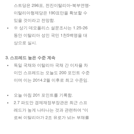
스트당은 296표, 전진이탈리아-북부연맹-
이탈리아형제당은 190표만을 확보할 수 
있을 것이라고 전망함.  
※ 상기 데모폴리스 설문조사는 1.25-26
동안 이탈리아 성인 국민 1천5백명을 대
상으로 실시. 
3. 스프레드 높은 수준 계속
독일 국채와 이탈리아 국채 간 이자율 차
이인 스프레드는 오늘도 200 포인트 수준
이며 이는 2014.2월 이후로 최고 수준임. 
오늘 아침 201 포인트를 기록함.  
2.7 파도안 경제재정부장관은 최근 스프
레드가 높게 나타나는 것과 관련하여 “이
로써 이탈리아가 2조 유로가 넘는 부채를 
줄이기 위한 노력을 계속해야 한다는 것
이 명확해졌다”라고 언급함.  