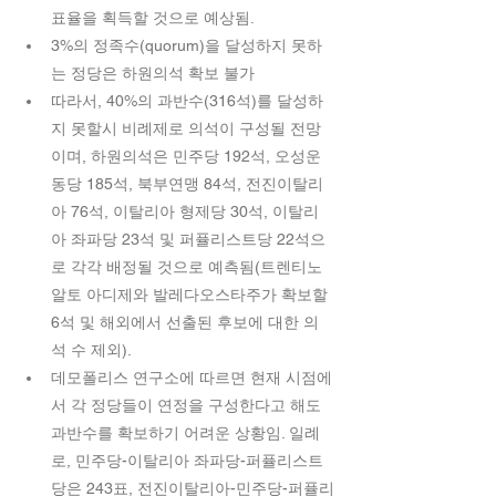
표율을 획득할 것으로 예상됨.   
3%의 정족수(quorum)을 달성하지 못하
는 정당은 하원의석 확보 불가  
따라서, 40%의 과반수(316석)를 달성하
지 못할시 비례제로 의석이 구성될 전망
이며, 하원의석은 민주당 192석, 오성운
동당 185석, 북부연맹 84석, 전진이탈리
아 76석, 이탈리아 형제당 30석, 이탈리
아 좌파당 23석 및 퍼퓰리스트당 22석으
로 각각 배정될 것으로 예측됨(트렌티노 
알토 아디제와 발레다오스타주가 확보할 
6석 및 해외에서 선출된 후보에 대한 의
석 수 제외).  
데모폴리스 연구소에 따르면 현재 시점에
서 각 정당들이 연정을 구성한다고 해도 
과반수를 확보하기 어려운 상황임. 일례
로, 민주당-이탈리아 좌파당-퍼퓰리스트
당은 243표, 전진이탈리아-민주당-퍼퓰리