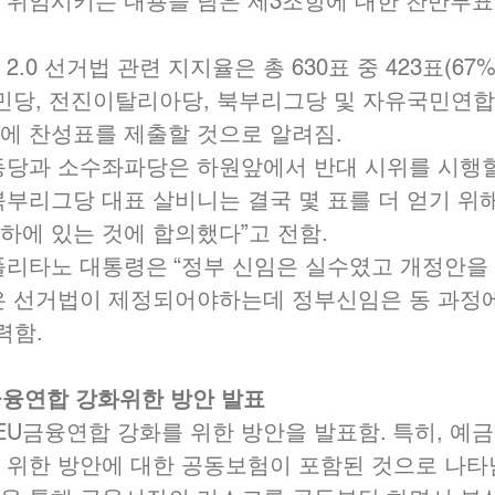
 위임시키는 내용을 담은 제3조항에 대한 찬반투표
2.0 선거법 관련 지지율은 총 630표 중 423표(67
국민당, 전진이탈리아당, 북부리그당 및 자유국민연합
에 찬성표를 제출할 것으로 알려짐.  
동당과 소수좌파당은 하원앞에서 반대 시위를 시행
북부리그당 대표 살비니는 결국 몇 표를 더 얻기 위
에 있는 것에 합의했다”고 전함.   
폴리타노 대통령은 “정부 신임은 실수였고 개정안을
은 선거법이 제정되어야하는데 정부신임은 동 과정
력함. 
U금융연합 강화위한 방안 발표 
EU금융연합 강화를 위한 방안을 발표함. 특히, 예금
 위한 방안에 대한 공동보험이 포함된 것으로 나타남