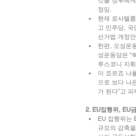
것을 정부에게
정임.  
현재 로사텔룸 
고 민주당, 
선거법 개정안
한편, 오성운
성운동당은 “
루스코니 지휘하
이 죠르죠 나
으로 보다 나
가 된다”고 피
2. EU집행위, E
EU 집행위는 
규모의 감축을