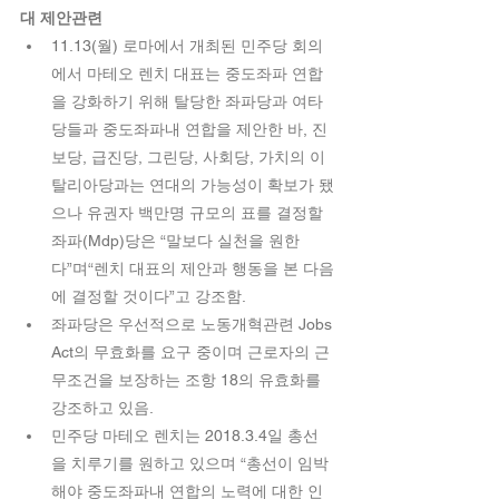
대 제안관련 
11.13(월) 로마에서 개최된 민주당 회의
에서 마테오 렌치 대표는 중도좌파 연합
을 강화하기 위해 탈당한 좌파당과 여타 
당들과 중도좌파내 연합을 제안한 바, 진
보당, 급진당, 그린당, 사회당, 가치의 이
탈리아당과는 연대의 가능성이 확보가 됐
으나 유권자 백만명 규모의 표를 결정할 
좌파(Mdp)당은 “말보다 실천을 원한
다”며“렌치 대표의 제안과 행동을 본 다음
에 결정할 것이다”고 강조함.  
좌파당은 우선적으로 노동개혁관련 Jobs 
Act의 무효화를 요구 중이며 근로자의 근
무조건을 보장하는 조항 18의 유효화를 
강조하고 있음.    
민주당 마테오 렌치는 2018.3.4일 총선
을 치루기를 원하고 있으며 “총선이 임박
해야 중도좌파내 연합의 노력에 대한 인