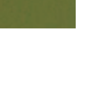
상택시, 수상버스(바포레또) 모든 수상택시와...