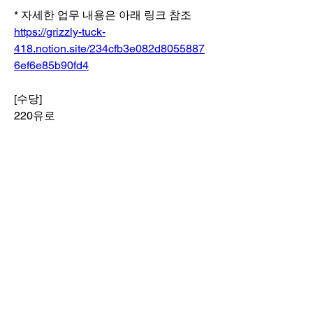
* 자세한 업무 내용은 아래 링크 참조
https://grizzly-tuck-
418.notion.site/234cfb3e082d8055887
6ef6e85b90fd4
[수당]
220유로
[지원 방법]
상기 링크에서 업무 내용 확인 후 이메일
로 이력서 송부 (itsme@at.or.kr)
이메일 및 이력서 파일 제목 “[현지조사
원] 국가_이름”으로 통일
[모집 일정]
지원 마감: 7월 31일 14시 (UTC+2)
결과 안내: 8월 1일 중 합격자에 한해 이
메일 통지